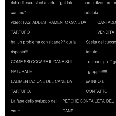
richiedi escursioni a tartufi-“guidate,
come diventare u
con me”-
tartufaio
video: FASI ADDESTRAMENTO CANE DA
CANI ADD
TARTUFO
VENDITA
hai un problema con il cane?? qui la
Scelta del cucci
risposta!!!
tartufo
COME SBLOCCARE IL CANE SUL
un consiglio? g
NATURALE
grappio!!!!!
L’ALIMENTAZIONE DEL CANE DA
@ INFO E
TARTUFO.
CONTATTO
La fase dello sviluppo del
PERCHE CONTA L’ETA’ DEL
cane
CANE