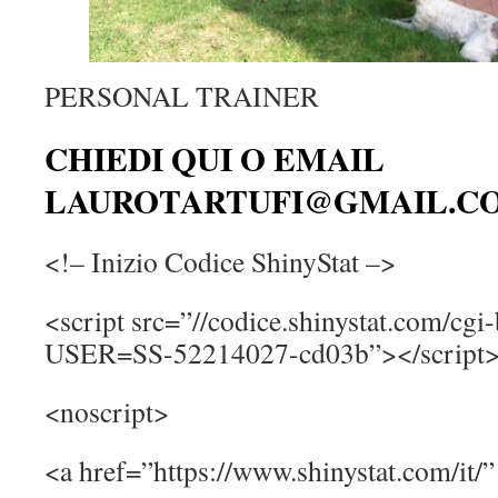
PERSONAL TRAINER
CHIEDI QUI O EMAIL
LAUROTARTUFI@GMAIL.C
<!– Inizio Codice ShinyStat –>
<script src=”//codice.shinystat.com/cgi-
USER=SS-52214027-cd03b”></script
<noscript>
<a href=”https://www.shinystat.com/it/”