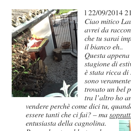
l 22/09/2014 21:
Ciao mitico La
avrei da raccon
che tu sarai im
il bianco eh..
Questa appena 
stagione di est
è stata ricca di
sono veramente 
trovato un bel p
tra l’altro ho 
vendere perchè come dici tu, quan
essere tanti che ci fai? – ma
sopratt
entusiasta della cagnolina.