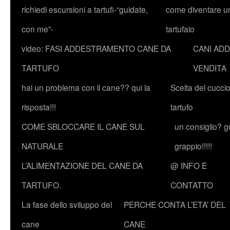
richiedi escursioni a tartufi-“guidate,
come diventare u
con me”-
tartufaio
video: FASI ADDESTRAMENTO CANE DA
CANI ADD
TARTUFO
VENDITA
hai un problema con il cane?? qui la
Scelta del cucci
risposta!!!
tartufo
COME SBLOCCARE IL CANE SUL
un consiglio? g
NATURALE
grappio!!!!!
L’ALIMENTAZIONE DEL CANE DA
@ INFO E
TARTUFO.
CONTATTO
La fase dello sviluppo del
PERCHE CONTA L’ETA’ DEL
cane
CANE