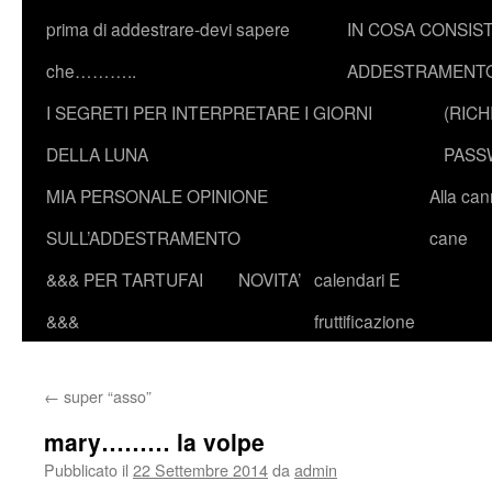
prima di addestrare-devi sapere
IN COSA CONSIST
che………..
ADDESTRAMENTO
I SEGRETI PER INTERPRETARE I GIORNI
(RICH
DELLA LUNA
PASS
MIA PERSONALE OPINIONE
Alla ca
SULL’ADDESTRAMENTO
cane
&&& PER TARTUFAI
NOVITA’
calendari E
&&&
fruttificazione
←
super “asso”
mary……… la volpe
Pubblicato il
22 Settembre 2014
da
admin