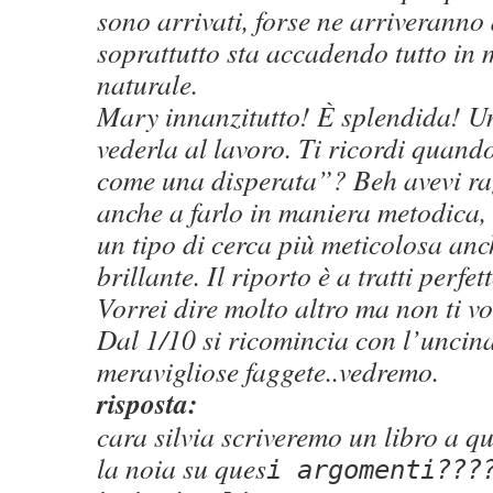
sono arrivati, forse ne arriveranno d
soprattutto sta accadendo tutto in
naturale.
Mary innanzitutto! È splendida! Un
vederla al lavoro. Ti ricordi quand
come una disperata”? Beh avevi ra
anche a farlo in maniera metodica,
un tipo di cerca più meticolosa an
brillante. Il riporto è a tratti perfett
Vorrei dire molto altro ma non ti v
Dal 1/10 si ricomincia con l’uncin
meravigliose faggete..vedremo.
risposta:
cara silvia scriveremo un libro a qu
la noia su ques
i argomenti???