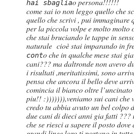
o persona!!!!!!
hai sbaglia
come sai io non leggo quello che s
quello che scrivi , pui immaginare 
per la piccola volpe e molto molto 
che stai bruciando le tappe in senso
naturale cioè stai imparando in fr
o che in qualche mese stai gi
cont
cani??? ma daltronde non avevo du
i risultati ,meritatissimi, sono arri
pensa che ancora il bello deve arri
comincia il bianco oltre l’uncinat
piu!! :))))))),veniamo sui cani che
credo tu abbia avuto un bel colpo 
due cani di dieci anni gia fatti ???
che se riesci a sapere il posto dov
grandi linee loro ti portano in tutte 