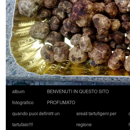
album
BENVENUTI IN QUESTO SITO
fotografico
PROFUMATO
quando puoi definirti un
areali tartufigeni per
tartufaio!!!!
regione