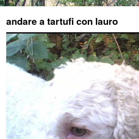
Vai
al
andare a tartufi con lauro
contenuto