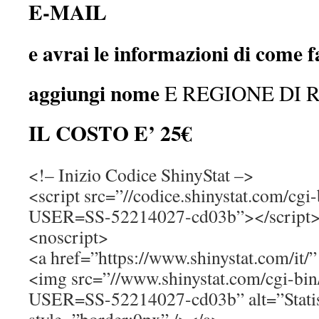
E-MAIL
e avrai le informazioni di come f
aggiungi nome
E REGIONE DI 
IL COSTO E’ 25€
<!– Inizio Codice ShinyStat –>
<script src=”//codice.shinystat.com/cgi-
USER=SS-52214027-cd03b”></script
<noscript>
<a href=”https://www.shinystat.com/it/”
<img src=”//www.shinystat.com/cgi-bin/
USER=SS-52214027-cd03b” alt=”Statis