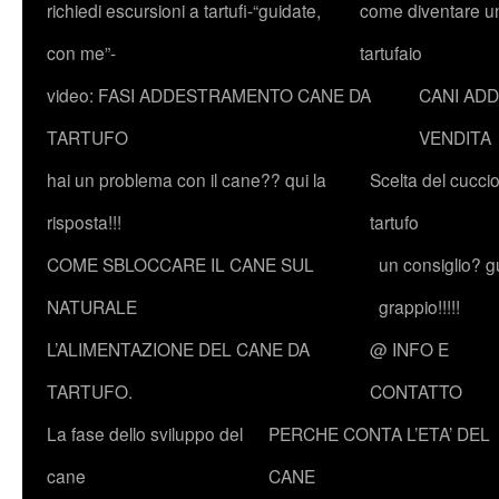
richiedi escursioni a tartufi-“guidate,
come diventare u
con me”-
tartufaio
video: FASI ADDESTRAMENTO CANE DA
CANI ADD
TARTUFO
VENDITA
hai un problema con il cane?? qui la
Scelta del cucci
risposta!!!
tartufo
COME SBLOCCARE IL CANE SUL
un consiglio? g
NATURALE
grappio!!!!!
L’ALIMENTAZIONE DEL CANE DA
@ INFO E
TARTUFO.
CONTATTO
La fase dello sviluppo del
PERCHE CONTA L’ETA’ DEL
cane
CANE