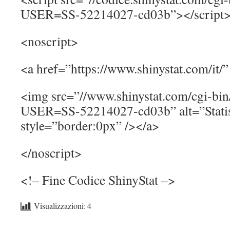
USER=SS-52214027-cd03b”></script
<noscript>
<a href=”https://www.shinystat.com/it/”
<img src=”//www.shinystat.com/cgi-bin/
USER=SS-52214027-cd03b” alt=”Statis
style=”border:0px” /></a>
</noscript>
<!– Fine Codice ShinyStat –>
Visualizzazioni:
4