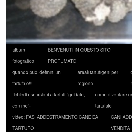
album
BENVENUTI IN QUESTO SITO
fotografico
PROFUMATO
quando puoi definirti un
areali tartufigeni per
tartufaio!!!!
regione
richiedi escursioni a tartufi-“guidate,
come diventare u
con me”-
tartufaio
video: FASI ADDESTRAMENTO CANE DA
CANI ADD
TARTUFO
VENDITA