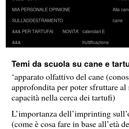
MIA PERSONALE OPINIONE
Alla ca
SULL’ADDESTRAMENTO
cane
&&& PER TARTUFAI
NOVITA’
calendari E
&&&
fruttificazione
Temi da scuola su cane e tartu
‘apparato olfattivo del cane (cono
approfondita per poter sfruttare al
capacità nella cerca dei tartufi)
L’importanza dell’imprinting sull’
(come è cosa fare in base all’età de