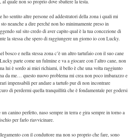
 al quale non so proprio dove sbattere la testa.
e ho sentito altre persone ed addestratori della zona i quali mi
i sto neanche a dire perché non ho minimamente preso in
ggendo sul sito credo di aver capito qual è la tua concezione di
te la stessa che spero di raggiungere un giorno io con Lucky.
 bosco e nella stessa zona c’è un altro tartufaio con il suo cane
 Lucky parte come un fulmine e va a giocare con l’altro cane, non
a lui è sordo ai miei richiami, il bello è che una volta raggiunto
torna da me… questo nuovo problema mi crea non poco imbarazzo e
rari impensabili per andare a tartufo pur di non incontrare
uro di perdermi quella tranquillità che è fondamentale per godersi
un canino perfetto, naso sempre in terra e gira sempre in torno a
ischio per farlo riavvicinare.
legamento con il conduttore ma non so proprio che fare, sono