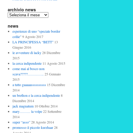
archivio news
archivio
news
news
esperienze di uno “speciale border
collie”
9 Agosto 2017
LA PRINCIPESSA “BETT”
13
Giugno 2016
le avventure di lacky
28 Dicembre
2015
la cerca indipendente
11 Agosto 2015
come mai al bosco non
scava?????…………..
25 Gennaio
2015
a tutto gaaaaassssssssss
15 Dicembre
2014
un brethon e la cerca indipendente
8
Dicembre 2014
jack magnatum
10 Ottobre 2014
mary……… la volpe
22 Settembre
2014
super “asso”
28 Agosto 2014
promosso il piccolo kurzhaar
28
Agosto 2014