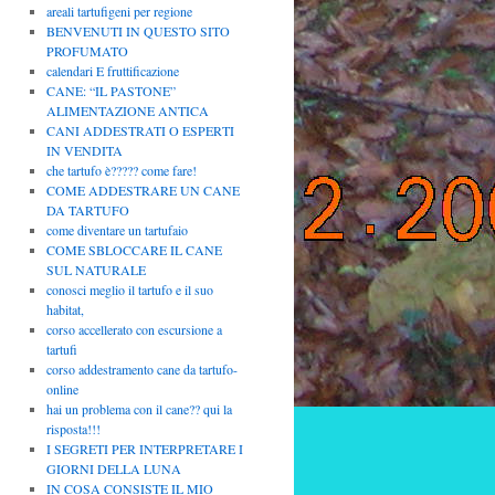
areali tartufigeni per regione
BENVENUTI IN QUESTO SITO
PROFUMATO
calendari E fruttificazione
CANE: “IL PASTONE”
ALIMENTAZIONE ANTICA
CANI ADDESTRATI O ESPERTI
IN VENDITA
che tartufo è????? come fare!
COME ADDESTRARE UN CANE
DA TARTUFO
come diventare un tartufaio
COME SBLOCCARE IL CANE
SUL NATURALE
conosci meglio il tartufo e il suo
habitat,
corso accellerato con escursione a
tartufi
corso addestramento cane da tartufo-
online
hai un problema con il cane?? qui la
risposta!!!
I SEGRETI PER INTERPRETARE I
GIORNI DELLA LUNA
IN COSA CONSISTE IL MIO