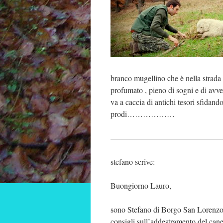
branco mugellino che è nella strada 
profumato , pieno di sogni e di avve
va a caccia di antichi tesori sfidand
prodi………………
——————————————
stefano scrive:
Buongiorno Lauro,
sono Stefano di Borgo San Lorenzo 
consigli sull’addestramento del cane