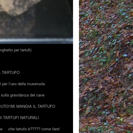
nghetto per tartufi)
A TARTUFO
ni per l’uso della museruola
o sulla gravidanza del cane
IUTO!!MI MANGIA IL TARTUFO
I TARTUFI NATURALI
ne
che tartufo è????? come fare!