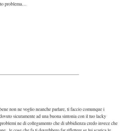
uesto problema…
—————————————————
 bene non ne voglio neanche parlare, ti faccio comunque i
 dovuto sicuramente ad una buona sintonia con il tuo lacky
 problemi ne di collegamento che di ubbidienza credo invece che
e , le cose che fa ti dovrebbero far riflettere se lui scarica le