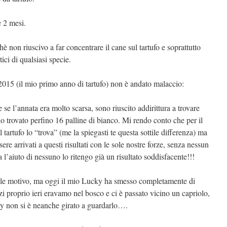
 2 mesi.
 non riuscivo a far concentrare il cane sul tartufo e soprattutto
tici di qualsiasi specie.
2015 (il mio primo anno di tartufo) non è andato malaccio:
 se l’annata era molto scarsa, sono riuscito addirittura a trovare
o trovato perfino 16 palline di bianco. Mi rendo conto che per il
artufo lo “trova” (me la spiegasti te questa sottile differenza) ma
e arrivati a questi risultati con le sole nostre forze, senza nessun
a l’aiuto di nessuno lo ritengo già un risultato soddisfacente!!!
ale motivo, ma oggi il mio Lucky ha smesso completamente di
anzi proprio ieri eravamo nel bosco e ci è passato vicino un capriolo,
ky non si è neanche girato a guardarlo….