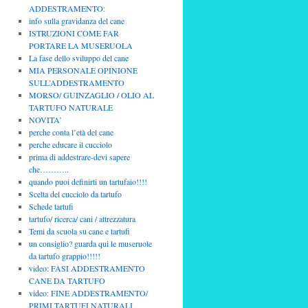
ADDESTRAMENTO:
info sulla gravidanza del cane
ISTRUZIONI COME FAR
PORTARE LA MUSERUOLA
La fase dello sviluppo del cane
MIA PERSONALE OPINIONE
SULL’ADDESTRAMENTO
MORSO/ GUINZAGLIO / OLIO AL
TARTUFO NATURALE
NOVITA’
perche conta l’età del cane
perche educare il cucciolo
prima di addestrare-devi sapere
che………..
quando puoi definirti un tartufaio!!!!
Scelta del cucciolo da tartufo
Schede tartufi
tartufo/ ricerca/ cani / attrezzatura
Temi da scuola su cane e tartufi
un consiglio? guarda qui le museruole
da tartufo grappio!!!!!
video: FASI ADDESTRAMENTO
CANE DA TARTUFO
video: FINE ADDESTRAMENTO/
PRIMI TARTUFI NATURALI