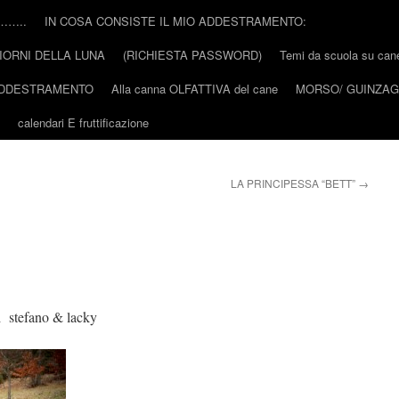
………..
IN COSA CONSISTE IL MIO ADDESTRAMENTO:
IORNI DELLA LUNA
(RICHIESTA PASSWORD)
Temi da scuola su cane 
’ADDESTRAMENTO
Alla canna OLFATTIVA del cane
MORSO/ GUINZAGL
calendari E fruttificazione
LA PRINCIPESSA “BETT”
→
di stefano & lacky