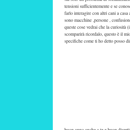
tensioni sufficientemente e se cono
farlo interagire con altri cani a cas
sono macchine ,persone , confusione
queste cose vedrai che la curiosità 
scomparirà ricordalo, questo è il mi
specifiche come ti ho detto posso dir
buon anno anche a te e buon diverti