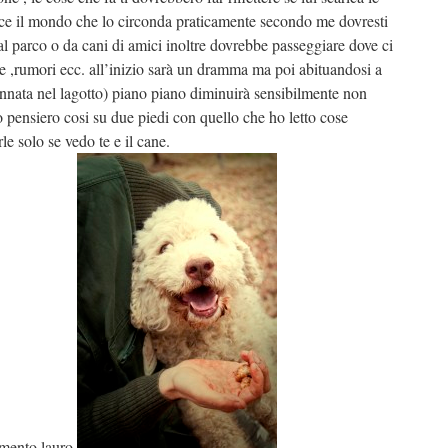
sce il mondo che lo circonda praticamente secondo me dovresti
a al parco o da cani di amici inoltre dovrebbe passeggiare dove ci
 ,rumori ecc. all’inizio sarà un dramma ma poi abituandosi a
(innata nel lagotto) piano piano diminuirà sensibilmente non
o pensiero cosi su due piedi con quello che ho letto cose
le solo se vedo te e il cane.
mento,lauro.