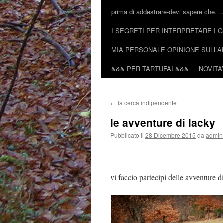
prima di addestrare-devi sapere che
I SEGRETI PER INTERPRETARE I G
MIA PERSONALE OPINIONE SULL
&&& PER TARTUFAI &&&
NOVITA’
←
la cerca indipendente
le avventure di lacky
Pubblicato il
28 Dicembre 2015
da
admin
vi faccio partecipi delle avventure 