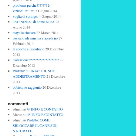
problema perche??????? è
viziato!!!!!!!!!!
7 Giugno 2014
voglia di springer
4 Giugno 2014
una “NINJA” di nome KIRA
28
Aprile 2014
maya la ciociara
22 Marzo 2014
passano gli anni ma i ricordi no
27
Febbraio 2014
le epoche si scontrano
29 Dicembre
2013
castrazione????????????????????
29
Dicembre 2013
Protetto: “FURIA” E IL SUO
ADDESTRAMENTO
21 Dicembre
2013
obbiettivo raggiunto
20 Dicembre
2013
commenti
admin
su
@ INFO E CONTATTO
Marco
su
@ INFO E CONTATTO
admin
su
Protetto: COME
SBLOCCARE IL CANE SUL
NATURALE