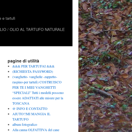
e tartufi
IO / OLIO AL TARTUFO NATURALE
pagine di utilità
&&& PER TARTUFAI &&&
(RICHIESTA PASSWORD)
(vanghetto- vanghelle -zappetto-
raspino-per tartufi) COSTRUISCO
PER TE I MIEI VANGHETTI
“SPECIALI” Tutti i modelli possono
essere ADATTATI alle misure per la
TOSCANA
@ INFO E CONTATTO
AIUTO!!MI MANGIA IL
TARTUFO
album fotografico
Alla canna OLFATTIVA del cane