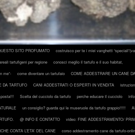
QUESTO SITO PROFUMATO
costruisco per te i miei vanghetti “speciali”(va
areali tartufigeni per regione
conosci meglio il tartufo e il suo habitat,
on me”-
come diventare un tartufaio
COME ADDESTRARE UN CANE D
E DA TARTUFO
CANI ADDESTRATI O ESPERTI IN VENDITA
istruzio
sposta!!!
Scelta del cucciolo da tartufo
perche educare il cucciolo
inf
ATURALE
un consiglio? guarda qui le museruole da tartufo grappio!!!!!
A
ARTUFO.
@ INFO E CONTATTO
video: FINE ADDESTRAMENTO/ PRIM
CHE CONTA L’ETA’ DEL CANE
corso addestramento cane da tartufo-onli