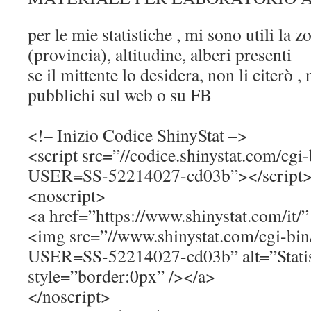
per le mie statistiche , mi sono utili la 
(provincia), altitudine, alberi presenti
se il mittente lo desidera, non li citerò , 
pubblichi sul web o su FB
<!– Inizio Codice ShinyStat –>
<script src=”//codice.shinystat.com/cgi-
USER=SS-52214027-cd03b”></script
<noscript>
<a href=”https://www.shinystat.com/it/”
<img src=”//www.shinystat.com/cgi-bin/
USER=SS-52214027-cd03b” alt=”Statis
style=”border:0px” /></a>
</noscript>