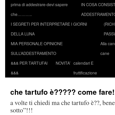
prima di addestrare-devi sapere
IN COSA CONSIST
che………..
ADDESTRAMENTO
I SEGRETI PER INTERPRETARE I GIORNI
(RICH
DELLA LUNA
PASS
MIA PERSONALE OPINIONE
Alla ca
SULL’ADDESTRAMENTO
cane
&&& PER TARTUFAI
NOVITA’
calendari E
&&&
fruttificazione
che tartufo è????? come fare!
a volte ti chiedi ma che tartufo è??, bene
sotto”!!!