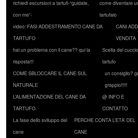
richiedi escursioni a tartufi-“guidate,
come diventare u
con me”-
tartufaio
video: FASI ADDESTRAMENTO CANE DA
CANI ADD
TARTUFO
VENDITA
hai un problema con il cane?? qui la
Scelta del cucci
risposta!!!
tartufo
COME SBLOCCARE IL CANE SUL
un consiglio? g
NATURALE
grappio!!!!!
L’ALIMENTAZIONE DEL CANE DA
@ INFO E
TARTUFO.
CONTATTO
La fase dello sviluppo del
PERCHE CONTA L’ETA’ DEL
cane
CANE