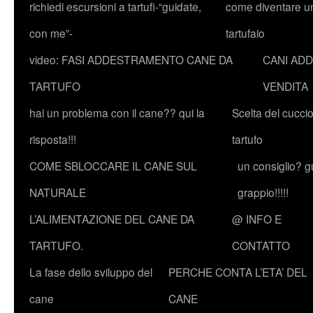
richiedi escursioni a tartufi-“guidate,
come diventare u
con me”-
tartufaio
video: FASI ADDESTRAMENTO CANE DA
CANI ADD
TARTUFO
VENDITA
hai un problema con il cane?? qui la
Scelta del cucci
risposta!!!
tartufo
COME SBLOCCARE IL CANE SUL
un consiglio? g
NATURALE
grappio!!!!!
L’ALIMENTAZIONE DEL CANE DA
@ INFO E
TARTUFO.
CONTATTO
La fase dello sviluppo del
PERCHE CONTA L’ETA’ DEL
cane
CANE