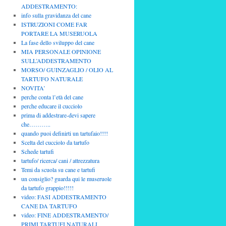
ADDESTRAMENTO:
info sulla gravidanza del cane
ISTRUZIONI COME FAR
PORTARE LA MUSERUOLA
La fase dello sviluppo del cane
MIA PERSONALE OPINIONE
SULL’ADDESTRAMENTO
MORSO/ GUINZAGLIO / OLIO AL
TARTUFO NATURALE
NOVITA’
perche conta l’età del cane
perche educare il cucciolo
prima di addestrare-devi sapere
che………..
quando puoi definirti un tartufaio!!!!
Scelta del cucciolo da tartufo
Schede tartufi
tartufo/ ricerca/ cani / attrezzatura
Temi da scuola su cane e tartufi
un consiglio? guarda qui le museruole
da tartufo grappio!!!!!
video: FASI ADDESTRAMENTO
CANE DA TARTUFO
video: FINE ADDESTRAMENTO/
PRIMI TARTUFI NATURALI