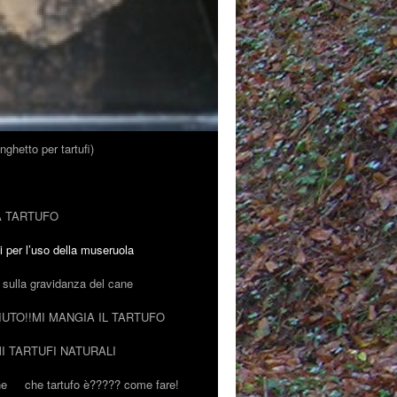
nghetto per tartufi)
A TARTUFO
ni per l’uso della museruola
o sulla gravidanza del cane
IUTO!!MI MANGIA IL TARTUFO
I TARTUFI NATURALI
ne
che tartufo è????? come fare!