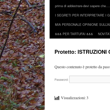
prima di addestrare-devi sapere che
I SEGRETI PER INTERPRETARE I G
MIA PERSONALE OPINIONE SULL
&&& PER TARTUFAI &&&
NOVITA’
Protetto: ISTRUZIO
Questo contenuto è protetto da passw
Password:
Visualizzazioni:
3