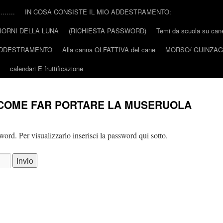
………..
IN COSA CONSISTE IL MIO ADDESTRAMENTO:
IORNI DELLA LUNA
(RICHIESTA PASSWORD)
Temi da scuola su cane 
’ADDESTRAMENTO
Alla canna OLFATTIVA del cane
MORSO/ GUINZAGL
calendari E fruttificazione
NI COME FAR PORTARE LA MUSERUOLA
ord. Per visualizzarlo inserisci la password qui sotto.