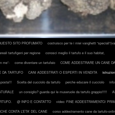
QUESTO SITO PROFUMATO
costruisco per te i miei vanghetti “speciali”(va
areali tartufigeni per regione
conosci meglio il tartufo e il suo habitat,
on me”-
come diventare un tartufaio
COME ADDESTRARE UN CANE D
E DA TARTUFO
CANI ADDESTRATI O ESPERTI IN VENDITA
istruzio
sposta!!!
Scelta del cucciolo da tartufo
perche educare il cucciolo
inf
ATURALE
un consiglio? guarda qui le museruole da tartufo grappio!!!!!
A
ARTUFO.
@ INFO E CONTATTO
video: FINE ADDESTRAMENTO/ PRIM
CHE CONTA L’ETA’ DEL CANE
corso addestramento cane da tartufo-onli