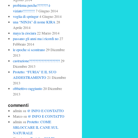
problema perche??????? è
viziato!!!!!!!!!!
7 Giugno 2014
voglia di springer
4 Giugno 2014
una “NINJA” di nome KIRA
28
Aprile 2014
maya la ciociara
22 Marzo 2014
passano gli anni ma i ricordi no
27
Febbraio 2014
le epoche si scontrano
29 Dicembre
2013
castrazione????????????????????
29
Dicembre 2013
Protetto: “FURIA” E IL SUO
ADDESTRAMENTO
21 Dicembre
2013
obbiettivo raggiunto
20 Dicembre
2013
commenti
admin
su
@ INFO E CONTATTO
Marco
su
@ INFO E CONTATTO
admin
su
Protetto: COME
SBLOCCARE IL CANE SUL
NATURALE