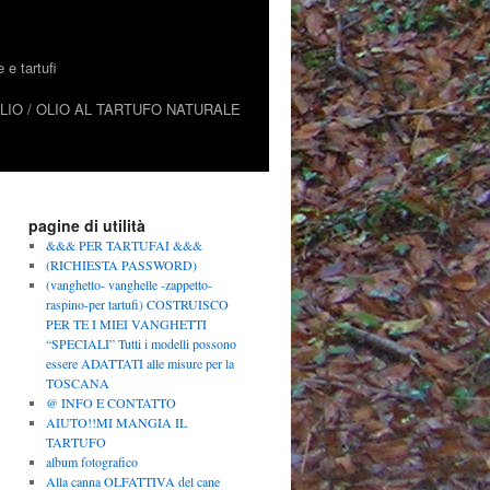
e tartufi
IO / OLIO AL TARTUFO NATURALE
pagine di utilità
&&& PER TARTUFAI &&&
(RICHIESTA PASSWORD)
(vanghetto- vanghelle -zappetto-
raspino-per tartufi) COSTRUISCO
PER TE I MIEI VANGHETTI
“SPECIALI” Tutti i modelli possono
essere ADATTATI alle misure per la
TOSCANA
@ INFO E CONTATTO
AIUTO!!MI MANGIA IL
TARTUFO
album fotografico
Alla canna OLFATTIVA del cane