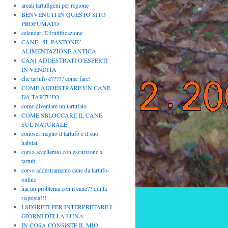
areali tartufigeni per regione
BENVENUTI IN QUESTO SITO
PROFUMATO
calendari E fruttificazione
CANE: “IL PASTONE”
ALIMENTAZIONE ANTICA
CANI ADDESTRATI O ESPERTI
IN VENDITA
che tartufo è????? come fare!
COME ADDESTRARE UN CANE
DA TARTUFO
come diventare un tartufaio
COME SBLOCCARE IL CANE
SUL NATURALE
conosci meglio il tartufo e il suo
habitat,
corso accellerato con escursione a
tartufi
corso addestramento cane da tartufo-
online
hai un problema con il cane?? qui la
risposta!!!
I SEGRETI PER INTERPRETARE I
GIORNI DELLA LUNA
IN COSA CONSISTE IL MIO