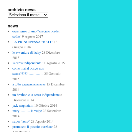
archivio news
archivio
news
news
esperienze di uno “speciale border
collie”
9 Agosto 2017
LA PRINCIPESSA “BETT”
13
Giugno 2016
le avventure di lacky
28 Dicembre
2015
la cerca indipendente
11 Agosto 2015
come mai al bosco non
scava?????…………..
25 Gennaio
2015
a tutto gaaaaassssssssss
15 Dicembre
2014
un brethon e la cerca indipendente
8
Dicembre 2014
jack magnatum
10 Ottobre 2014
mary……… la volpe
22 Settembre
2014
super “asso”
28 Agosto 2014
promosso il piccolo kurzhaar
28
Agosto 2014