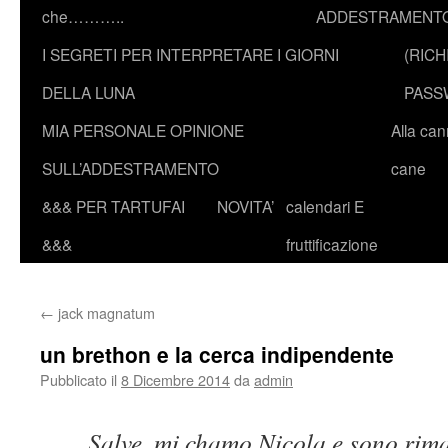
che………..
ADDESTRAMENTO
I SEGRETI PER INTERPRETARE I GIORNI
(RICH
DELLA LUNA
PASS
MIA PERSONALE OPINIONE
Alla ca
SULL’ADDESTRAMENTO
cane
&&& PER TARTUFAI
NOVITA’
calendari E
&&&
fruttificazione
←
jack magnatum
un brethon e la cerca indipendente
Pubblicato il
8 Dicembre 2014
da
admin
Salve, mi chamo Nicola e sono rima